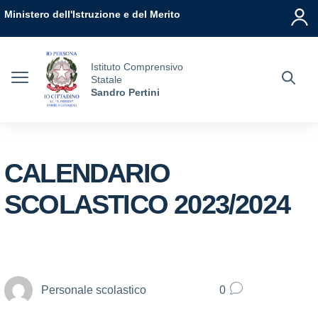
Vai ai contenuti
Vai al menu di navigazione
Vai al footer
Ministero dell'Istruzione e del Merito
Istituto Comprensivo
Statale
Sandro Pertini
CALENDARIO
SCOLASTICO 2023/2024
Personale scolastico
0