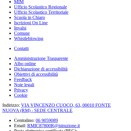
MIM
Ufficio Scolastico Regionale
Ufficio Scolastico Territoriale
Scuola in Chiaro
Iscrizioni On Line
Invalsi
Comune
Whistleblowing
Contatti
Amministrazione Trasparente
Albo online
Dichiarazione di accessibilità
Obiettivi di accessibilità
Feedback
Note legali
Privacy
Cookie
Indirizzo:
VIA VINCENZO CUOCO, 63, 00010 FONTE
NUOVA (RM) - SEDE CENTRALE
Centralino:
06 9059089
Email:
RMIC87800R@istruzione.it
Posta elettronica certificata (PEC):