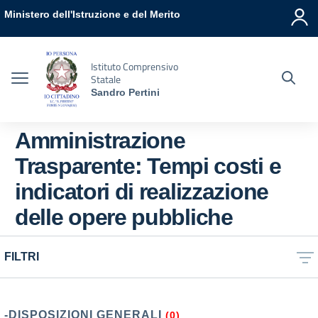
Vai ai contenuti
Vai al menu di navigazione
Vai al footer
Ministero dell'Istruzione e del Merito
Istituto Comprensivo
Statale
Sandro Pertini
Amministrazione
Trasparente:
Tempi costi e
indicatori di realizzazione
delle opere pubbliche
FILTRI
-DISPOSIZIONI GENERALI
(0)